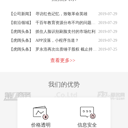
【
公司新闻
】
寻访红色记忆，致敬革命英雄
2019-07-29
【
前沿领域
】
千百年教育资源分布不均的问题，好未来、乂学教育等AI+教育项目能向前推动多少
2019-07-29
【
虎阔头条
】
抓住人脸识别刷脸支付的市场红利
2019-07-29
【
虎阔头条
】
APP没落，小程序当道？
2019-07-29
【
虎阔头条
】
罗永浩再次出质锤子股权 截止持股27.81%
2019-07-25
查看更多>>
我们的优势
价格透明
信息安全