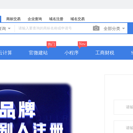
商标交易
企业查询
域名注册
域名交易

查询

全部分类

New
热门
云计算
官微建站
小程序
工商财税