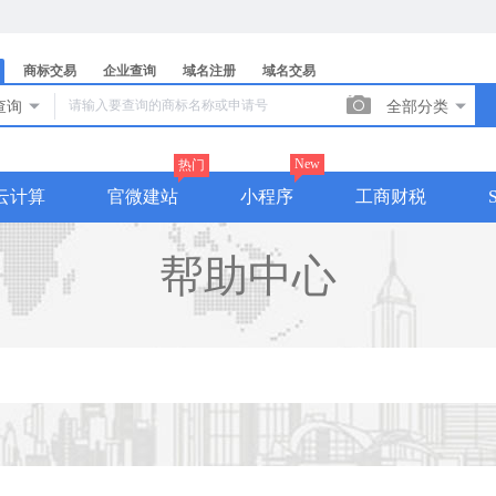
商标交易
企业查询
域名注册
域名交易

查询

全部分类

New
热门
云计算
官微建站
小程序
工商财税
帮助中心