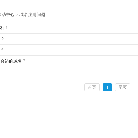
帮助中心
>
域名注册问题
析？
名？
？
择合适的域名？
首页
1
尾页